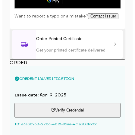
Save to phone
Want to report a typo or a mistake?
Contact Issuer
Order Printed Certificate
Get your printed certificate delivered
ORDER
CREDENTIAL VERIFICATION
Issue date
:
April 9, 2025
Verify Credential
ID
:
a3e38958-278c-4821-95aa-4c1a303fd65c